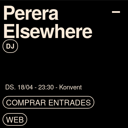
Perera
Elsewhere
PROGRAMACIÓ
DJ
TICKETS
INFO
COTXE-SHARING
DS. 18/04 - 23:30 - Konvent
MAPA
COMPRAR ENTRADES
ARTISTES
WEB