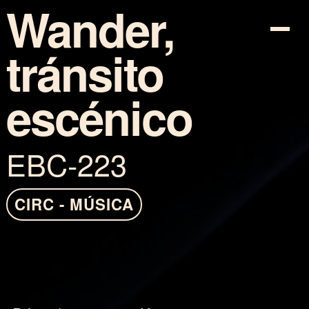
Wander,
tránsito
PROGRAMACIÓ
escénico
TICKETS
EBC-223
INFO
COTXE-SHARING
CIRC - MÚSICA
MAPA
ARTISTES